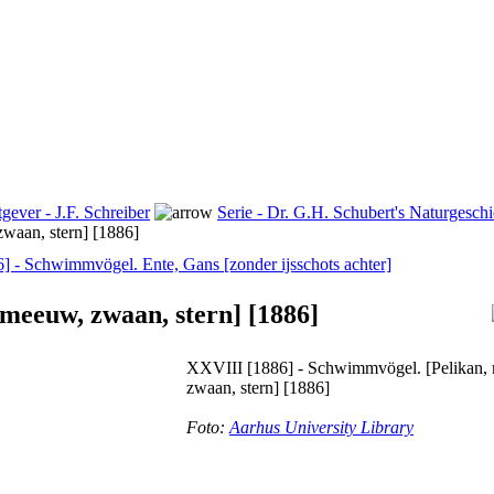
tgever - J.F. Schreiber
Serie - Dr. G.H. Schubert's Naturgeschi
waan, stern] [1886]
 - Schwimmvögel. Ente, Gans [zonder ijsschots achter]
meeuw, zwaan, stern] [1886]
XXVIII [1886] - Schwimmvögel. [Pelikan,
zwaan, stern] [1886]
Foto:
Aarhus University Library