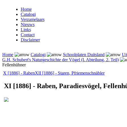
Home
Catalogi
Verzamelaars
Nieuws
Links
Contact
Disclaimer
Home
Catalogi
Schoolplaten Duitsland
Ui
G.H. Schubert's Naturgeschichte der Vögel (I. Abteilung, 2. Teil)
Fellenhühner
X [1886] - Raben
XII [1886] - Staren, Pfriemenschnäbler
XI [1886] - Raben, Paradiesvögel, Fellen