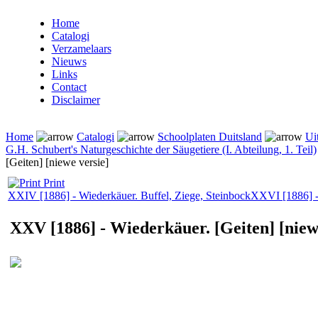
Home
Catalogi
Verzamelaars
Nieuws
Links
Contact
Disclaimer
Home
Catalogi
Schoolplaten Duitsland
Ui
G.H. Schubert's Naturgeschichte der Säugetiere (I. Abteilung, 1. Teil)
[Geiten] [niewe versie]
Print
XXIV [1886] - Wiederkäuer. Buffel, Ziege, Steinbock
XXVI [1886] -
XXV [1886] - Wiederkäuer. [Geiten] [niew