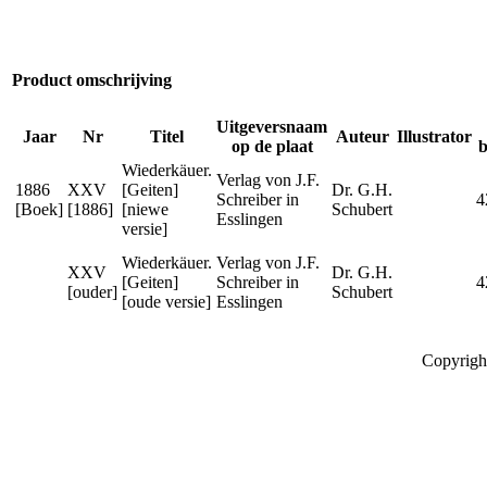
Product omschrijving
Uitgeversnaam
Jaar
Nr
Titel
Auteur
Illustrator
op de plaat
b
Wiederkäuer.
Verlag von J.F.
1886
XXV
[Geiten]
Dr. G.H.
Schreiber in
4
[Boek]
[1886]
[niewe
Schubert
Esslingen
versie]
Wiederkäuer.
Verlag von J.F.
XXV
Dr. G.H.
[Geiten]
Schreiber in
4
[ouder]
Schubert
[oude versie]
Esslingen
Copyrigh