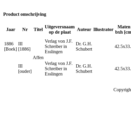
Product omschrijving
Uitgeversnaam
Maten
Jaar
Nr
Titel
Auteur
Illustrator
op de plaat
bxh [cm
Verlag von J.F.
1886
III
Dr. G.H.
Schreiber in
42.5x33
[Boek]
[1886]
Schubert
Esslingen
Affen
Verlag von J.F.
III
Dr. G.H.
Schreiber in
42.5x33
[ouder]
Schubert
Esslingen
Copyrigh