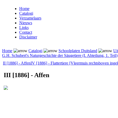
Home
Catalogi
Verzamelaars
Nieuws
Links
Contact
Disclaimer
Home
Catalogi
Schoolplaten Duitsland
Ui
G.H. Schubert's Naturgeschichte der Säugetiere (I. Abteilung, 1. Teil)
II [1886] - Affen
IV [1886] - Flattertiere [Vleermuis rechtsboven inge
III [1886] - Affen