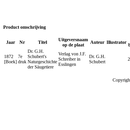
Product omschrijving
Uitgeversnaam
Jaar
Nr
Titel
Auteur
Illustrator
op de plaat
Dr. G.H.
Verlag von J.F.
1872
7e
Schubert's
Dr. G.H.
Schreiber in
2
[Boek]
druk
Naturgeschichte
Schubert
Esslingen
der Säugetiere
Copyrigh