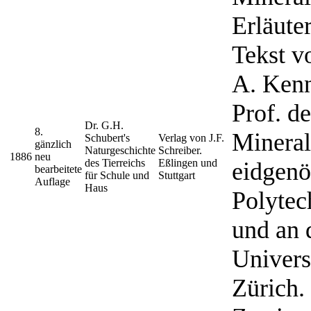
Erläut
Tekst v
A. Kenn
Prof. de
Dr. G.H.
8.
Minera
Schubert's
Verlag von J.F.
gänzlich
Naturgeschichte
Schreiber.
1886
neu
des Tierreichs
Eßlingen und
eidgenö
bearbeitete
für Schule und
Stuttgart
Auflage
Haus
Polyte
und an 
Universi
Zürich.