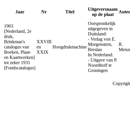
Uitgeversnaam
Jaar
Nr
Titel
Aute
op de plaat
Oorspronkelijk
1903
uitgegeven in
[Nederland, 2e
Duitsland:
druk,
- Verlag von E.
Brinkman's
XXVIII
Morgenstern,
R.
catalogus van
en
Hoogdrukmachine
Breslau
Menz
Boeken, Plaat-
XXIX
In Nederland:
en Kaartwerken]
- Uitgave van P.
tot zeker 1931
Noordhoff te
[Fondscatalogus]
Groningen
Copyrigh