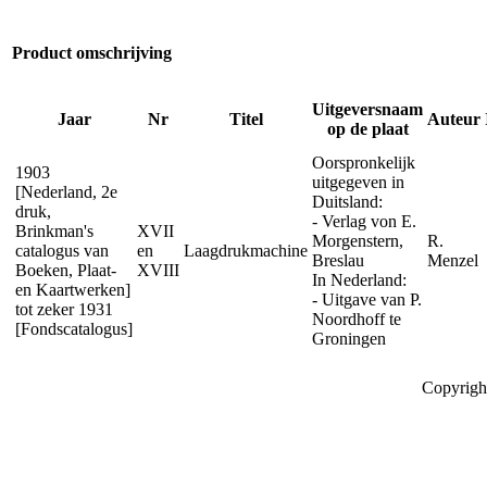
Product omschrijving
Uitgeversnaam
Jaar
Nr
Titel
Auteur
op de plaat
Oorspronkelijk
1903
uitgegeven in
[Nederland, 2e
Duitsland:
druk,
- Verlag von E.
Brinkman's
XVII
Morgenstern,
R.
catalogus van
en
Laagdrukmachine
Breslau
Menzel
Boeken, Plaat-
XVIII
In Nederland:
en Kaartwerken]
- Uitgave van P.
tot zeker 1931
Noordhoff te
[Fondscatalogus]
Groningen
Copyrigh