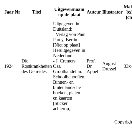
Mat
Uitgeversnaam
Jaar
Nr
Titel
Auteur
Illustrator
bx
op de plaat
[c
Uitgegeven in
Duitsland:
- Verlag von Paul
Parey, Berlin
[Niet op plaat]
Heruitgegeven in
Nederland:
Die
- J. Cremers,
Prof.
August
1924
Rostkrankheiten
Oss,
Dr.
33x
Dressel
des Getreides
Groothandel in:
Appel
Schoolbehoeften,
Binnen- en
buitenlandsche
boeken, platen
en kaarten
[Sticker
achterop]
Copyrigh