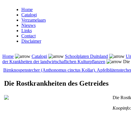
Home
Catalogi
Verzamelaars
Nieuws
Links
Contact
Disclaimer
Home
Catalogi
Schoolplaten Duitsland
Ui
der Krankheiten der landwirtschaflichen Kulturpflanzen
Die 
Birnknospenstecher (Anthonomus cinctus Kollar). Apfelblütenstec
Die Rostkrankheiten des Getreides
Die Rostk
Koopinfo