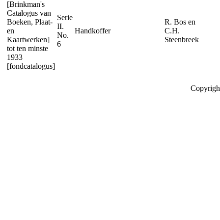
[Brinkman's
Catalogus van
Serie
Boeken, Plaat-
R. Bos en
II.
en
Handkoffer
C.H.
No.
Kaartwerken]
Steenbreek
6
tot ten minste
1933
[fondcatalogus]
Copyrigh