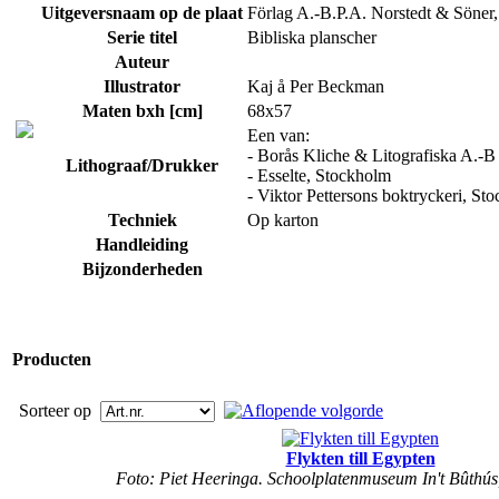
Uitgeversnaam op de plaat
Förlag A.-B.P.A. Norstedt & Söner
Serie titel
Bibliska planscher
Auteur
Illustrator
Kaj å Per Beckman
Maten bxh [cm]
68x57
Een van:
- Borås Kliche & Litografiska A.-B
Lithograaf/Drukker
- Esselte, Stockholm
- Viktor Pettersons boktryckeri, St
Techniek
Op karton
Handleiding
Bijzonderheden
Producten
Sorteer op
Flykten till Egypten
Foto: Piet Heeringa. Schoolplatenmuseum In't Bûthús