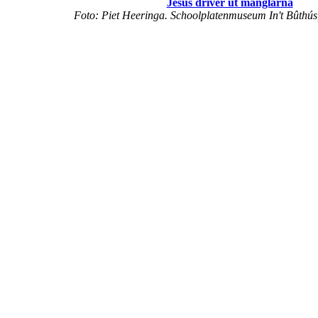
Jesus driver ut månglarna
Foto: Piet Heeringa. Schoolplatenmuseum In't Bûthús