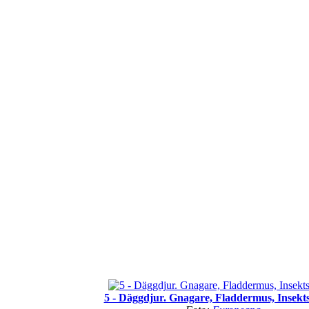
5 - Däggdjur. Gnagare, Fladdermus, Insekt