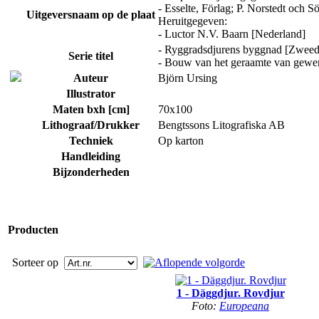
- Esselte, Förlag; P. Norstedt och S
Uitgeversnaam op de plaat
Heruitgegeven:
- Luctor N.V. Baarn [Nederland]
- Ryggradsdjurens byggnad [Zweed
Serie titel
- Bouw van het geraamte van gewer
Auteur
Björn Ursing
Illustrator
Maten bxh [cm]
70x100
Lithograaf/Drukker
Bengtssons Litografiska AB
Techniek
Op karton
Handleiding
Bijzonderheden
Producten
Sorteer op
1 - Däggdjur. Rovdjur
Foto:
Europeana