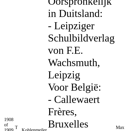
Oorspronkelijk
in Duitsland:
- Leipziger
Schulbildverlag
von F.E.
Wachsmuth,
Leipzig
Voor België:
- Callewaert
Frères,
1908
Bruxelles
of
T
Max
1909
Kohlenmeiler