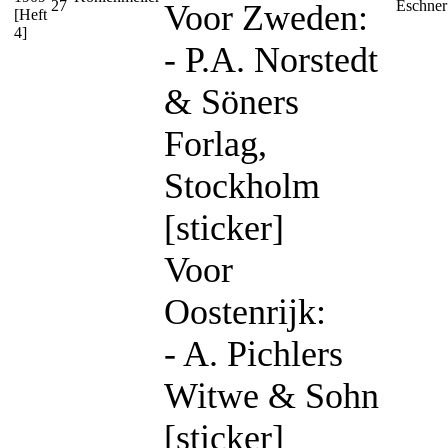
27
Eschner
Voor Zweden:
[Heft
4]
- P.A. Norstedt
& Söners
Forlag,
Stockholm
[sticker]
Voor
Oostenrijk:
- A. Pichlers
Witwe & Sohn
[sticker]