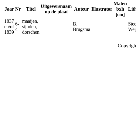
Maten
Uitgeversnaam
Jaar
Nr
Titel
Auteur
Illustrator
bxh
Lit
op de plaat
[cm]
1837
maaijen,
6-
B.
Stee
en/of
sijnden,
4
Brugsma
Wei
1839
dorschen
Copyrigh