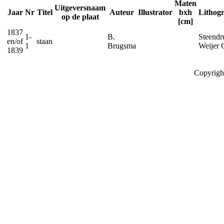
Maten
Uitgeversnaam
Jaar
Nr
Titel
Auteur
Illustrator
bxh
Lithog
op de plaat
[cm]
1837
1-
B.
Steendru
en/of
staan
1
Brugsma
Weijer 
1839
Copyrigh