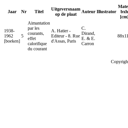
Mate
Uitgeversnaam
Jaar
Nr
Titel
Auteur
Illustrator
bxh
op de plaat
[cm
Aimantation
par les
C.
1938-
A. Hatier -
courants,
Dirand,
1962
5
Editeur - 8. Rue
88x1
effet
E. & E.
[boeken]
d'Assas, Paris
calorifique
Carron
du courant
Copyrigh