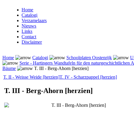
Home
Catalogi
Verzamelaars
Nieuws
Links
Contact
Disclaimer
Home
Catalogi
Schoolplaten Oostenrijk
U
Serie - Hartingers Wandtafeln für den naturgeschichtlichen A
Bäume
T. III - Berg-Ahorn [herzien]
T. II - Weisse Weide [herzien]
T. IV - Scharzpappel [herzien]
T. III - Berg-Ahorn [herzien]
T. III - Berg-Ahorn [herzien]