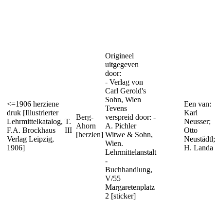
Origineel
uitgegeven
door:
- Verlag von
Carl Gerold's
Sohn, Wien
<=1906 herziene
Een van:
Tevens
druk [Illustrierter
Karl
Berg-
verspreid door: -
Lehrmittelkatalog,
T.
Neusser;
Ahorn
A. Pichler
F.A. Brockhaus
III
Otto
[herzien]
Witwe & Sohn,
Verlag Leipzig,
Neustädtl;
Wien.
1906]
H. Landa
Lehrmittelanstalt
-
Buchhandlung,
V/55
Margaretenplatz
2 [sticker]