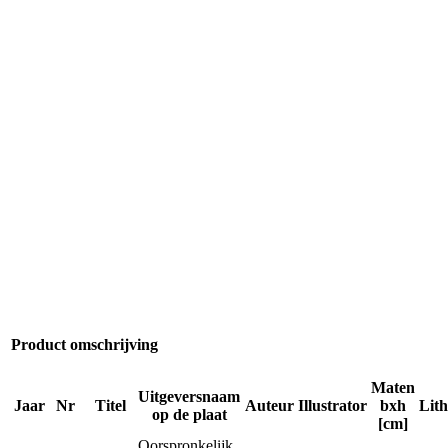
Product omschrijving
Maten
Uitgeversnaam
Jaar
Nr
Titel
Auteur
Illustrator
bxh
Lit
op de plaat
[cm]
Oorspronkelijk