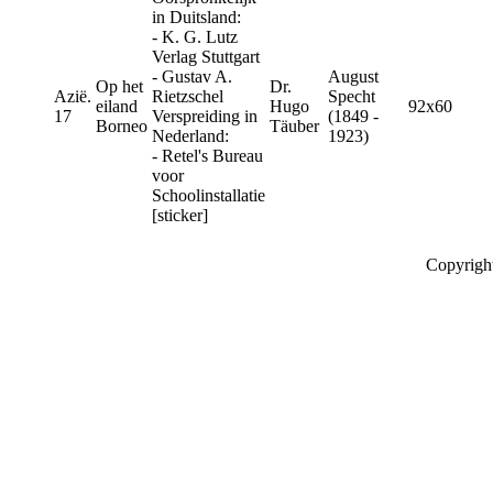
in Duitsland:
- K. G. Lutz
Verlag Stuttgart
- Gustav A.
August
Op het
Dr.
Azië.
Rietzschel
Specht
eiland
Hugo
92x60
17
Verspreiding in
(1849 -
Borneo
Täuber
Nederland:
1923)
- Retel's Bureau
voor
Schoolinstallatie
[sticker]
Copyrigh