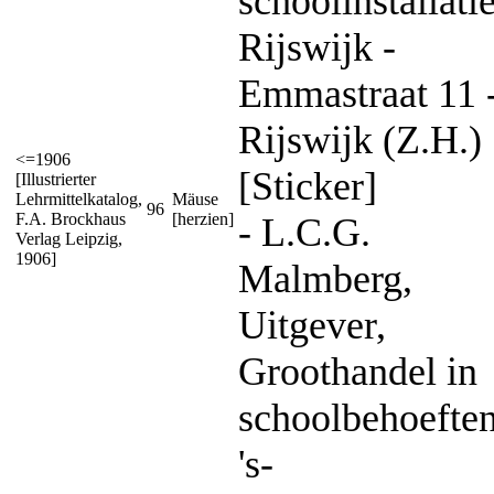
schoolinstallati
Rijswijk -
Emmastraat 11 
Rijswijk (Z.H.)
<=1906
[Sticker]
[Illustrierter
Lehrmittelkatalog,
Mäuse
96
F.A. Brockhaus
[herzien]
- L.C.G.
Verlag Leipzig,
1906]
Malmberg,
Uitgever,
Groothandel in
schoolbehoeften
's-