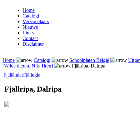
Home
Catalogi
Verzamelaars
Nieuws
Links
Contact
Disclaimer
Home
Catalogi
Schoolplaten België
Uitge
[Wilde dieren, Nils Tiren]
Fjällripa, Dalripa
Fjällämlar
Fjällugla
Fjällripa, Dalripa