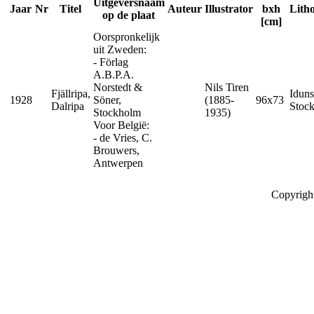
Uitgeversnaam
Jaar
Nr
Titel
Auteur
Illustrator
bxh
Lith
op de plaat
[cm]
Oorspronkelijk
uit Zweden:
- Förlag
A.B.P.A.
Norstedt &
Nils Tiren
Fjällripa,
Iduns
1928
Söner,
(1885-
96x73
Dalripa
Stoc
Stockholm
1935)
Voor België:
- de Vries, C.
Brouwers,
Antwerpen
Copyrigh