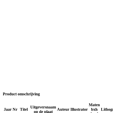
Product omschrijving
Maten
Uitgeversnaam
Jaar
Nr
Titel
Auteur
Illustrator
bxh
Lithog
op de plaat