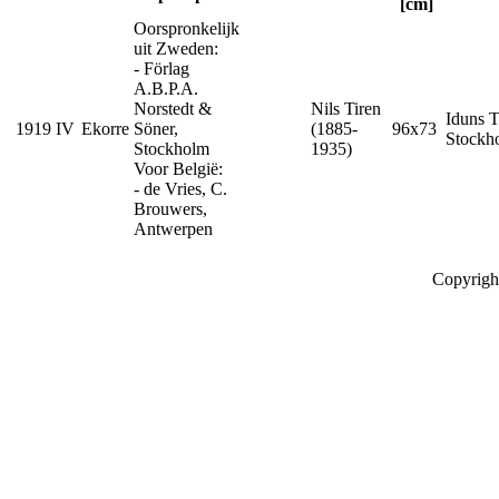
[cm]
Oorspronkelijk
uit Zweden:
- Förlag
A.B.P.A.
Norstedt &
Nils Tiren
Iduns T
1919
IV
Ekorre
Söner,
(1885-
96x73
Stockh
Stockholm
1935)
Voor België:
- de Vries, C.
Brouwers,
Antwerpen
Copyrigh