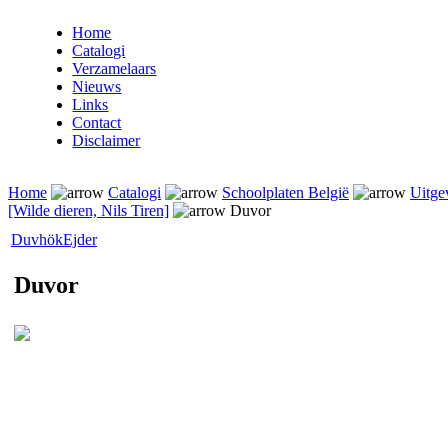
Home
Catalogi
Verzamelaars
Nieuws
Links
Contact
Disclaimer
Home
Catalogi
Schoolplaten België
Uitge
[Wilde dieren, Nils Tiren]
Duvor
Duvhök
Ejder
Duvor