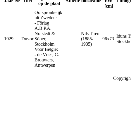
Jaar
Nr
Titel
Auteur
Illustrator
bxh
Lithog
op de plaat
[cm]
Oorspronkelijk
uit Zweden:
- Förlag
A.B.P.A.
Norstedt &
Nils Tiren
Iduns T
1929
Duvor
Söner,
(1885-
96x73
Stockh
Stockholm
1935)
Voor België:
- de Vries, C.
Brouwers,
Antwerpen
Copyrigh