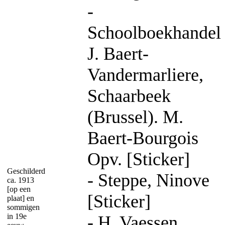
-
Schoolboekhandel
J. Baert-
Vandermarliere,
Schaarbeek
(Brussel). M.
Baert-Bourgois
Opv. [Sticker]
Geschilderd
- Steppe, Ninove
ca. 1913
[op een
[Sticker]
plaat] en
sommigen
in 19e
- H. Vaessen,