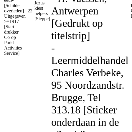
eeuw
Jezus
[Schilder
Antwerpen
kiest
overleden]
22
helpers
Uitgegeven
[Steppe]
[Gedrukt op
>=1917
[Start
drukker
titelstrip]
Co-op
Parish
-
Activities
Service]
Leermiddelhandel
Charles Verbeke,
95 Noordzandstr.
Brugge, Tel
313.18 [Sticker
onderdaan in de