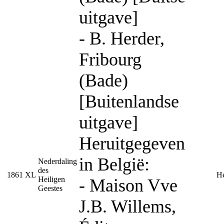
uitgave]
- B. Herder,
Fribourg
(Bade)
[Buitenlandse
uitgave]
Heruitgegeven
in België:
Nederdaling
des
1861
XL
H
Heiligen
- Maison Vve
Geestes
J.B. Willems,