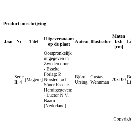
Product omschrijving
Maten
Uitgeversnaam
Jaar
Nr
Titel
Auteur
Illustrator
bxh
L
op de plaat
[cm]
Oorspronkelijk
uitgegeven in
Zweden door
- Esselte,
Förlag; P.
Serie
Björn
Gustav
B
[Magen?]
Norstedt och
70x100
II, 4
Ursing
Wennman
Li
Söner Esselte
Heruitgegeven:
- Luctor N.V.
Baarn
[Nederland]
Copyrigh