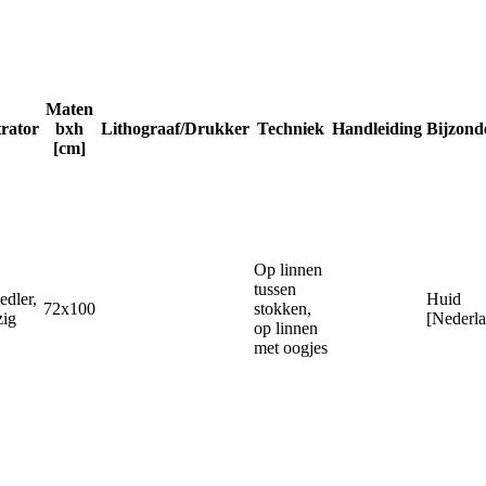
Maten
trator
bxh
Lithograaf/Drukker
Techniek
Handleiding
Bijzond
[cm]
Op linnen
tussen
edler,
Huid
72x100
stokken,
zig
[Nederla
op linnen
met oogjes