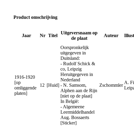
Product omschrijving
Uitgeversnaam op
Jaar
Nr
Titel
Auteur
Illus
de plaat
Oorspronkelijk
uitgegeven in
Duitsland:
- Rudolf Schick &
co, Leipzig
Heruitgegeven in
1916-1920
Nederland
[op
A. Fi
12
[Huid]
- N. Samsom,
Zschommler
omliggende
Leip
Alphen aan de Rijn
platen]
[niet op de plaat]
In België:
- Algemeene
Leermiddelhandel
Aug. Bossaerts
[Sticker]