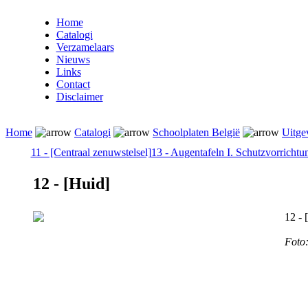
Home
Catalogi
Verzamelaars
Nieuws
Links
Contact
Disclaimer
Home
Catalogi
Schoolplaten België
Uitge
11 - [Centraal zenuwstelsel]
13 - Augentafeln I. Schutzvorricht
12 - [Huid]
12 - 
Foto