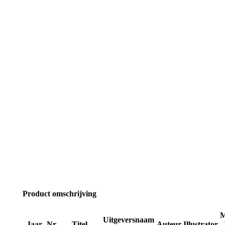
Product omschrijving
M
Uitgeversnaam
Jaar
Nr
Titel
Auteur
Illustrator