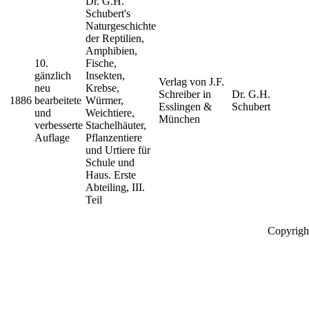
Dr. G.H.
Schubert's
Naturgeschichte
der Reptilien,
Amphibien,
10.
Fische,
gänzlich
Insekten,
Verlag von J.F.
neu
Krebse,
Schreiber in
Dr. G.H.
1886
bearbeitete
Würmer,
Esslingen &
Schubert
und
Weichtiere,
München
verbesserte
Stachelhäuter,
Auflage
Pflanzentiere
und Urtiere für
Schule und
Haus. Erste
Abteiling, III.
Teil
Copyrigh