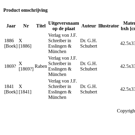
Product omschrijving
Uitgeversnaam
Mate
Jaar
Nr
Titel
Auteur
Illustrator
op de plaat
bxh [c
Verlag von J.F.
1886
X
Schreiber in
Dr. G.H.
42.5x3
[Boek]
[1886]
Esslingen &
Schubert
München
Verlag von J.F.
X
Schreiber in
Dr. G.H.
1869?
Raben
42.5x3
[1869?]
Esslingen &
Schubert
München
Verlag von J.F.
1841
X
Schreiber in
Dr. G.H.
42.5x3
[Boek]
[1841]
Esslingen &
Schubert
München
Copyrigh