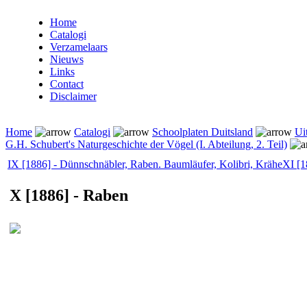
Home
Catalogi
Verzamelaars
Nieuws
Links
Contact
Disclaimer
Home
Catalogi
Schoolplaten Duitsland
Ui
G.H. Schubert's Naturgeschichte der Vögel (I. Abteilung, 2. Teil)
IX [1886] - Dünnschnäbler, Raben. Baumläufer, Kolibri, Krähe
XI [1
X [1886] - Raben