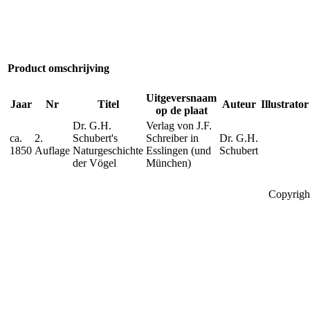
Product omschrijving
Uitgeversnaam
Jaar
Nr
Titel
Auteur
Illustrator
op de plaat
Dr. G.H.
Verlag von J.F.
ca.
2.
Schubert's
Schreiber in
Dr. G.H.
1850
Auflage
Naturgeschichte
Esslingen (und
Schubert
der Vögel
München)
Copyrigh