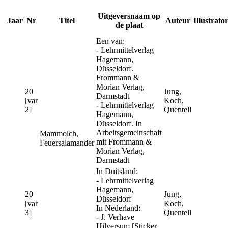
Uitgeversnaam op
Jaar
Nr
Titel
Auteur
Illustrato
de plaat
Een van:
- Lehrmittelverlag
Hagemann,
Düsseldorf.
Frommann &
Morian Verlag,
20
Jung,
Darmstadt
[var
Koch,
- Lehrmittelverlag
2]
Quentell
Hagemann,
Düsseldorf. In
Arbeitsgemeinschaft
Mammolch,
mit Frommann &
Feuersalamander
Morian Verlag,
Darmstadt
In Duitsland:
- Lehrmittelverlag
Hagemann,
20
Jung,
Düsseldorf
[var
Koch,
In Nederland:
3]
Quentell
- J. Verhave
Hilversum [Sticker