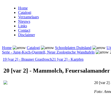
Home
Catalogi
Verzamelaars
Nieuws
Links
Contact
Disclaimer
Home
Catalogi
Schoolplaten Duitsland
Ui
Serie - Jung-Koch-Quentell, Neue Zoologische Wandtafeln
2
19 [var 2] - Brauner Grasfrosch
21 [var 2] - Karpfen
20 [var 2] - Mammolch, Feuersalamander
20 [var 2
Foto: Anne