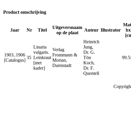
Product omschrijving
Mat
Uitgeversnaam
Jaar
Nr
Titel
Auteur
Illustrator
bx
op de plaat
[c
Heinrich
Linaria
Jung,
Verlag
vulgaris.
Dr. G.
1903..1906
Frommann &
35
Leinkraut
Tön
99.5
[Catalogus]
Morian,
[met
Koch,
Darmstadt
kader]
Dr. F.
Quentell
Copyrigh