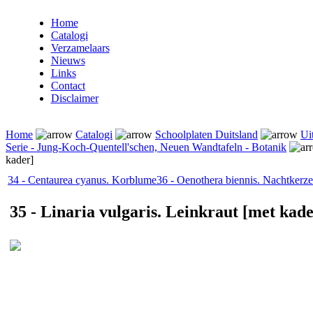
Home
Catalogi
Verzamelaars
Nieuws
Links
Contact
Disclaimer
Home
Catalogi
Schoolplaten Duitsland
Ui
Serie - Jung-Koch-Quentell'schen, Neuen Wandtafeln - Botanik
kader]
34 - Centaurea cyanus. Korblume
36 - Oenothera biennis. Nachtkerze
35 - Linaria vulgaris. Leinkraut [met kade