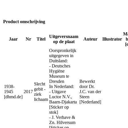
Product omschrijving
M
Uitgeversnaam
Jaar
Nr
Titel
Auteur
Illustrator
op de plaat
[
Oorspronkelijk
uitgegeven in
Duitsland:
- Deutsches
Hygiëne
Museum te
Dresden
Bewerkt
Slecht
1938-
In Nederland:
door Dr.
gebit -
1945
2017
- Uitgave
J.C. van der
ziek
[dhmd.de]
Luctor N.V.,
Steen
lichaam
Baarn-Djakarta
[Nederland]
[Sticker op
stok]
- J. Verhave &
Zn. Hilversum
[Sticker op