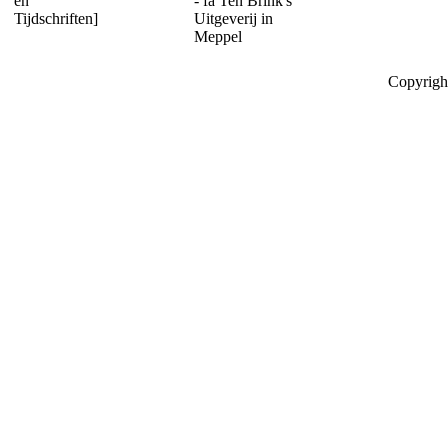
en
- fa Ten Brink's
Tijdschriften]
Uitgeverij in
Meppel
Copyrigh