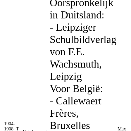
Oorspronkelijk
in Duitsland:
- Leipziger
Schulbildverlag
von F.E.
Wachsmuth,
Leipzig
Voor België:
- Callewaert
Frères,
Bruxelles
1904-
1908
T
Max