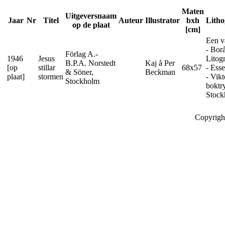
Maten
Uitgeversnaam
Jaar
Nr
Titel
Auteur
Illustrator
bxh
Lith
op de plaat
[cm]
Een v
- Bor
Förlag A.-
1946
Jesus
Litog
B.P.A. Norstedt
Kaj å Per
[op
stillar
68x57
- Ess
& Söner,
Beckman
plaat]
stormen
- Vikt
Stockholm
boktry
Stock
Copyrigh