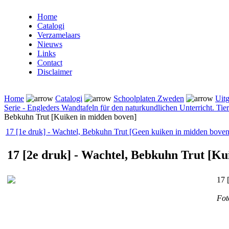
Home
Catalogi
Verzamelaars
Nieuws
Links
Contact
Disclaimer
Home
Catalogi
Schoolplaten Zweden
Uitg
Serie - Engleders Wandtafeln für den naturkundlichen Unterricht. Ti
Bebkuhn Trut [Kuiken in midden boven]
17 [1e druk] - Wachtel, Bebkuhn Trut [Geen kuiken in midden boven
17 [2e druk] - Wachtel, Bebkuhn Trut [Ku
17 
Fot