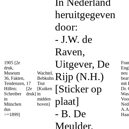
In Nederland
heruitgegeven
door:
- J.W. de
Raven,
Uitgever, De
1905 [2e
Fra
druk,
Engl
Museum
Wachtel,
Rijp (N.H.)
neu
36, Fakten,
Bebkuhn
bear
Tendenzen,
17
Trut
mit 
[Sticker op
Hilfen;
[2e
[Kuiken
Dr. 
Schreiber
druk]
in
Was
plaat]
in
midden
Voo
München
boven]
Nede
dus
A.A.
- B. De
>=1899]
Haa
Meulder,