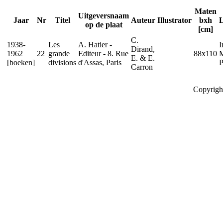
Maten
Uitgeversnaam
Jaar
Nr
Titel
Auteur
Illustrator
bxh
L
op de plaat
[cm]
C.
1938-
Les
A. Hatier -
I
Dirand,
1962
22
grande
Editeur - 8. Rue
88x110
M
E. & E.
[boeken]
divisions
d'Assas, Paris
P
Carron
Copyrigh