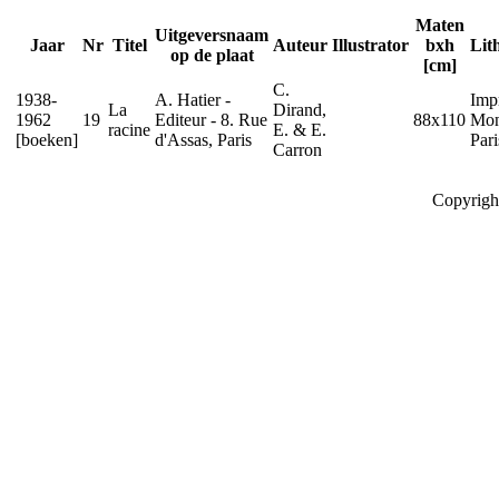
Maten
Uitgeversnaam
Jaar
Nr
Titel
Auteur
Illustrator
bxh
Lit
op de plaat
[cm]
C.
1938-
A. Hatier -
Impr
La
Dirand,
1962
19
Editeur - 8. Rue
88x110
Mon
racine
E. & E.
[boeken]
d'Assas, Paris
Pari
Carron
Copyrigh