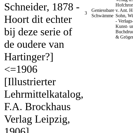
Schneider, 1878 -
Hofchrom
Geniessbare
v. Ant. H
3
Schwämme
Sohn, W
Hoort dit echter
- Verlags-
Kunst- u
bij deze serie of
Buchdruc
& Gröger
de oudere van
Hartinger?]
<=1906
[Illustrierter
Lehrmittelkatalog,
F.A. Brockhaus
Verlag Leipzig,
1906]