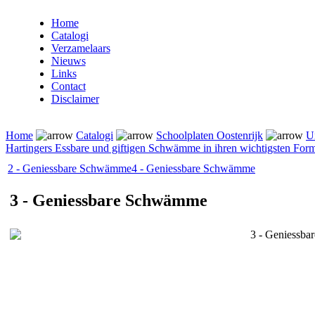
Home
Catalogi
Verzamelaars
Nieuws
Links
Contact
Disclaimer
Home
Catalogi
Schoolplaten Oostenrijk
U
Hartingers Essbare und giftigen Schwämme in ihren wichtigsten For
2 - Geniessbare Schwämme
4 - Geniessbare Schwämme
3 - Geniessbare Schwämme
3 - Geniessb