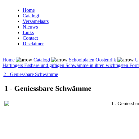
Home
Catalogi
Verzamelaars
Nieuws
Links
Contact
Disclaimer
Home
Catalogi
Schoolplaten Oostenrijk
U
Hartingers Essbare und giftigen Schwämme in ihren wichtigsten For
2 - Geniessbare Schwämme
1 - Geniessbare Schwämme
1 - Geniessb