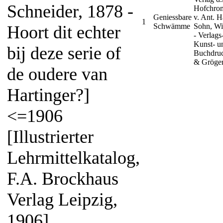
Schneider, 1878 -
Hofchrom
Geniessbare
v. Ant. H
1
Schwämme
Sohn, W
Hoort dit echter
- Verlags-
Kunst- u
bij deze serie of
Buchdruc
& Gröger
de oudere van
Hartinger?]
<=1906
[Illustrierter
Lehrmittelkatalog,
F.A. Brockhaus
Verlag Leipzig,
1906]