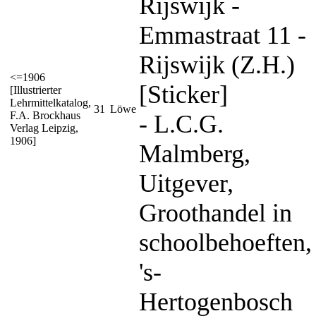
Rijswijk -
Emmastraat 11 -
Rijswijk (Z.H.)
<=1906
[Sticker]
[Illustrierter
Lehrmittelkatalog,
31
Löwe
F.A. Brockhaus
- L.C.G.
Verlag Leipzig,
1906]
Malmberg,
Uitgever,
Groothandel in
schoolbehoeften,
's-
Hertogenbosch