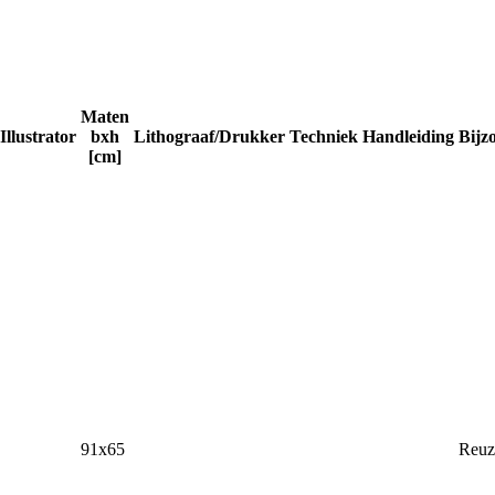
Maten
Illustrator
bxh
Lithograaf/Drukker
Techniek
Handleiding
Bijz
[cm]
91x65
Reuz