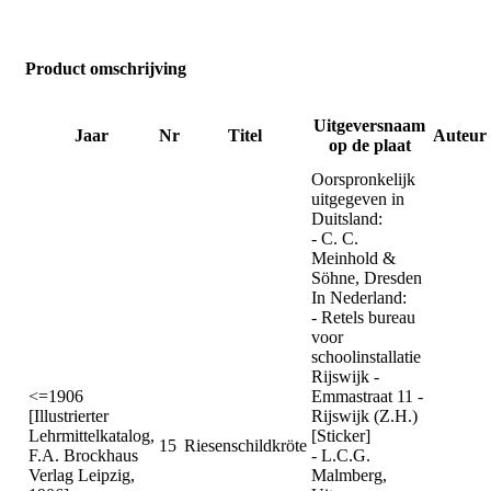
Product omschrijving
Uitgeversnaam
Jaar
Nr
Titel
Auteur
op de plaat
Oorspronkelijk
uitgegeven in
Duitsland:
- C. C.
Meinhold &
Söhne, Dresden
In Nederland:
- Retels bureau
voor
schoolinstallatie
Rijswijk -
<=1906
Emmastraat 11 -
[Illustrierter
Rijswijk (Z.H.)
Lehrmittelkatalog,
[Sticker]
15
Riesenschildkröte
F.A. Brockhaus
- L.C.G.
Verlag Leipzig,
Malmberg,