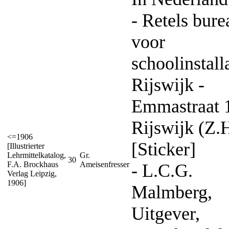
- Retels bure
voor
schoolinstall
Rijswijk -
Emmastraat 1
Rijswijk (Z.
<=1906
[Sticker]
[Illustrierter
Lehrmittelkatalog,
Gr.
30
F.A. Brockhaus
Ameisenfresser
- L.C.G.
Verlag Leipzig,
1906]
Malmberg,
Uitgever,