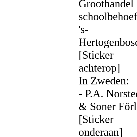
Groothandel 
schoolbehoef
's-
Hertogenbos
[Sticker
achterop]
In Zweden:
- P.A. Norste
& Soner För
[Sticker
onderaan]