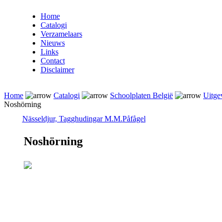
Home
Catalogi
Verzamelaars
Nieuws
Links
Contact
Disclaimer
Home
Catalogi
Schoolplaten België
Uitge
Noshörning
Nässeldjur, Tagghudingar M.M.
Påfågel
Noshörning