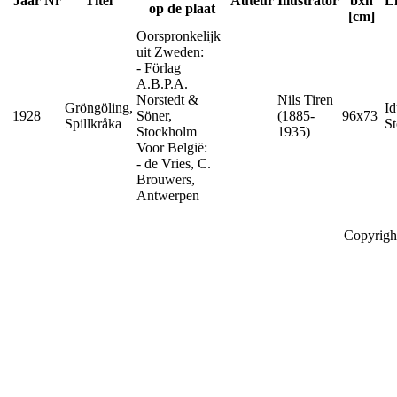
Jaar
Nr
Titel
Auteur
Illustrator
bxh
L
op de plaat
[cm]
Oorspronkelijk
uit Zweden:
- Förlag
A.B.P.A.
Norstedt &
Nils Tiren
Gröngöling,
Id
1928
Söner,
(1885-
96x73
Spillkråka
S
Stockholm
1935)
Voor België:
- de Vries, C.
Brouwers,
Antwerpen
Copyrigh