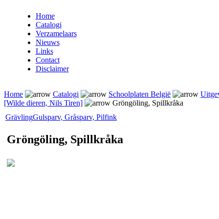
Home
Catalogi
Verzamelaars
Nieuws
Links
Contact
Disclaimer
Home
Catalogi
Schoolplaten België
Uitge
[Wilde dieren, Nils Tiren]
Gröngöling, Spillkråka
Grävling
Gulsparv, Gråsparv, Pilfink
Gröngöling, Spillkråka