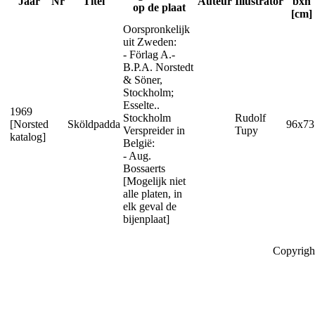
Jaar
Nr
Titel
Auteur
Illustrator
bxh
op de plaat
[cm]
Oorspronkelijk
uit Zweden:
- Förlag A.-
B.P.A. Norstedt
& Söner,
Stockholm;
Esselte..
1969
Stockholm
Rudolf
[Norsted
Sköldpadda
96x73
Verspreider in
Tupy
katalog]
België:
- Aug.
Bossaerts
[Mogelijk niet
alle platen, in
elk geval de
bijenplaat]
Copyrigh