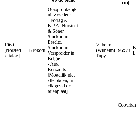
[cm]
Oorspronkelijk
uit Zweden:
- Förlag A.-
B.P.A. Norstedt
& Söner,
Stockholm;
Esselte..
1969
Vilhelm
Stockholm
B
[Norsted
Krokodil
(Wilhelm)
96x73
Verspreider in
L
katalog]
Tupy
België:
- Aug.
Bossaerts
[Mogelijk niet
alle platen, in
elk geval de
bijenplaat]
Copyrigh