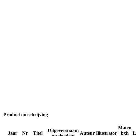
Product omschrijving
Maten
Uitgeversnaam
Jaar
Nr
Titel
Auteur
Illustrator
bxh
L
op de plaat