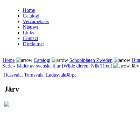
Home
Catalogi
Verzamelaars
Nieuws
Links
Contact
Disclaimer
Home
Catalogi
Schoolplaten Zweden
Uitg
Serie - Bilder av svenska djur [Wilde dieren, Nils Tiren]
Järv
Hussvala, Tornsvala, Ladusvala
Järpe
Järv