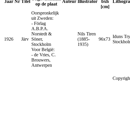
Jaar
Nr
Titel
Auteur
Illustrator
bxh
Lithogr
op de plaat
[cm]
Oorspronkelijk
uit Zweden:
- Förlag
A.B.P.A.
Norstedt &
Nils Tiren
Iduns Tr
1926
Järv
Söner,
(1885-
96x73
Stockho
Stockholm
1935)
Voor België:
- de Vries, C.
Brouwers,
Antwerpen
Copyrigh