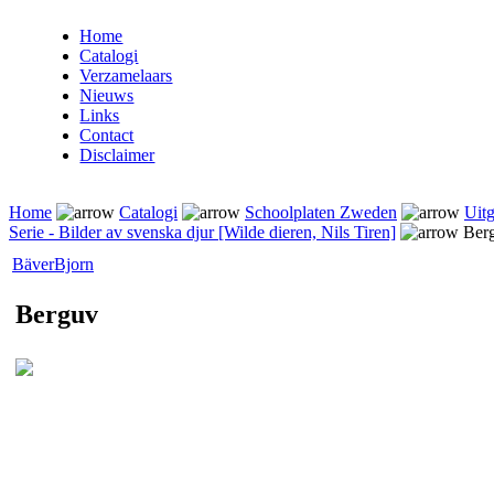
Home
Catalogi
Verzamelaars
Nieuws
Links
Contact
Disclaimer
Home
Catalogi
Schoolplaten Zweden
Uitg
Serie - Bilder av svenska djur [Wilde dieren, Nils Tiren]
Ber
Bäver
Bjorn
Berguv