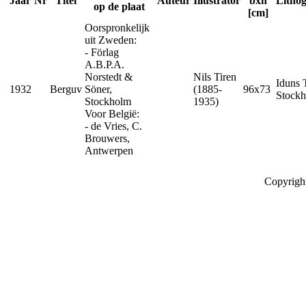
Jaar
Nr
Titel
Auteur
Illustrator
bxh
Litho
op de plaat
[cm]
Oorspronkelijk
uit Zweden:
- Förlag
A.B.P.A.
Norstedt &
Nils Tiren
Iduns 
1932
Berguv
Söner,
(1885-
96x73
Stock
Stockholm
1935)
Voor België:
- de Vries, C.
Brouwers,
Antwerpen
Copyrigh